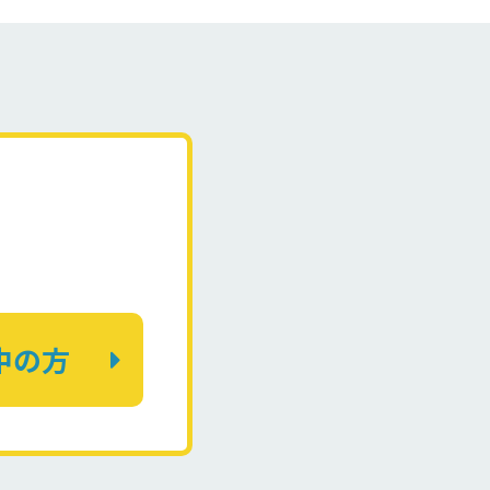
！
中の方