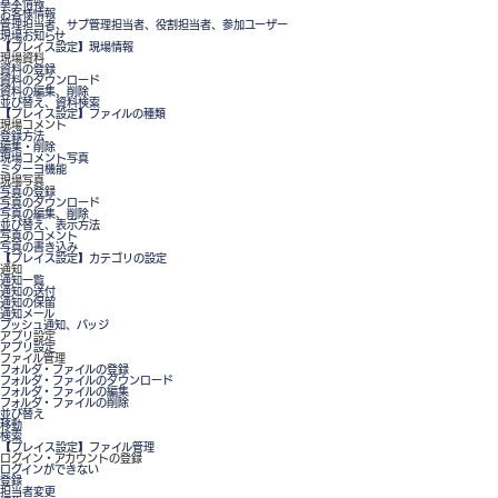
基本情報
お客様情報
管理担当者、サブ管理担当者、役割担当者、参加ユーザー
現場お知らせ
【プレイス設定】現場情報
現場資料
資料の登録
資料のダウンロード
資料の編集、削除
並び替え、資料検索
【プレイス設定】ファイルの種類
現場コメント
登録方法
編集・削除
現場コメント写真
ミターヨ機能
現場写真
写真の登録
写真のダウンロード
写真の編集、削除
並び替え、表示方法
写真のコメント
写真の書き込み
【プレイス設定】カテゴリの設定
通知
通知一覧
通知の送付
通知の保留
通知メール
プッシュ通知、バッジ
アプリ設定
アプリ設定
ファイル管理
フォルダ・ファイルの登録
フォルダ・ファイルのダウンロード
フォルダ・ファイルの編集
フォルダ・ファイルの削除
並び替え
移動
検索
【プレイス設定】ファイル管理
ログイン・アカウントの登録
ログインができない
登録
担当者変更