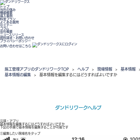
トップ
当社の強み
機能概要
導入事例
料金プラン
よくある質問
セミナー
コラム
会社概要
ニュースリリース
資料請求・お問い合わせ
プライバシーポリシー
お問い合わせはこちら
施工管理アプリのダンドリワークTOP
>
ヘルプ
>
現場情報
>
基本情報
基本情報の編集
>
基本情報を編集するにはどうすればよいですか
ダンドリワークヘルプ
元請・アプリ
基本情報を編集するにはどうすればよいですか
下記の手順で基本情報を編集することが可能です
①編集したい現場名をタップ