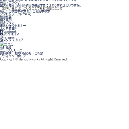
元請・ブラウザ
出欠お知らせの回答結果を確認するにはどうすればよいですか。
【お問い合わせ】
どんなことでもお気軽にどうぞ！
新たにご検討中の方
既にご利用中の方
ダンドリワークについて
機能概要
導入事例
料金プラン
まるわかりセミナー
よくある質問
Facebook
ダンドリTV
Instagram
スタッフブログ
コラム
会社概要
ニュースリリース
資料請求・お問い合わせ・ご相談
プライバシーポリシー
Copyright © dandoli-works All Right Reserved.