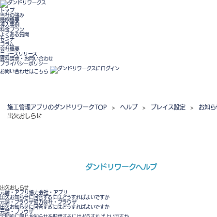
トップ
当社の強み
機能概要
導入事例
料金プラン
よくある質問
セミナー
コラム
会社概要
ニュースリリース
資料請求・お問い合わせ
プライバシーポリシー
お問い合わせはこちら
施工管理アプリのダンドリワークTOP
>
ヘルプ
>
プレイス設定
>
お知ら
出欠おしらせ
ダンドリワークヘルプ
出欠おしらせ
元請・アプリ
協力会社・アプリ
出欠お知らせに回答するにはどうすればよいですか
元請・ブラウザ
協力会社・ブラウザ
出欠お知らせに回答するにはどうすればよいですか
元請・ブラウザ
定期的に同じお知らせを配信するにはどうすればよいですか