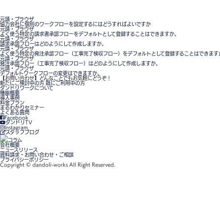
元請・ブラウザ
協力会社に個別のワークフローを設定するにはどうすればよいですか
元請・ブラウザ
よく使う特定の請求書承認フローをデフォルトとして登録することはできますか。
元請・ブラウザ
請求承認フローはどのようにして作成しますか。
元請・ブラウザ
よく使う特定の発注承認フロー（工事完了検収フロー）をデフォルトとして登録することはできます
元請・ブラウザ
発注承認フロー（工事完了検収フロー）はどのようにして作成しますか。
元請・ブラウザ
デフォルトワークフローの変更はできますか。
【お問い合わせ】
どんなことでもお気軽にどうぞ！
新たにご検討中の方
既にご利用中の方
ダンドリワークについて
機能概要
導入事例
料金プラン
まるわかりセミナー
よくある質問
Facebook
ダンドリTV
Instagram
スタッフブログ
コラム
会社概要
ニュースリリース
資料請求・お問い合わせ・ご相談
プライバシーポリシー
Copyright © dandoli-works All Right Reserved.